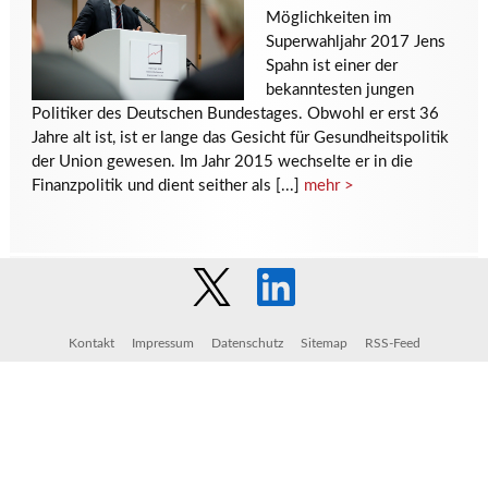
Möglichkeiten im
Superwahljahr 2017 Jens
Spahn ist einer der
bekanntesten jungen
Politiker des Deutschen Bundestages. Obwohl er erst 36
Jahre alt ist, ist er lange das Gesicht für Gesundheitspolitik
der Union gewesen. Im Jahr 2015 wechselte er in die
Finanzpolitik und dient seither als [...]
mehr >
Zu Fragen der Zeit - Neue
Rahmenbedingungen des
Arbeitnehmerüberlassungsgesetzes
Kontakt
Impressum
Datenschutz
Sitemap
RSS-Feed
23. Februar 2017
Zeitarbeit ist das
wichtigste Instrument für
eine flexible
Personalpolitik. Sie lässt