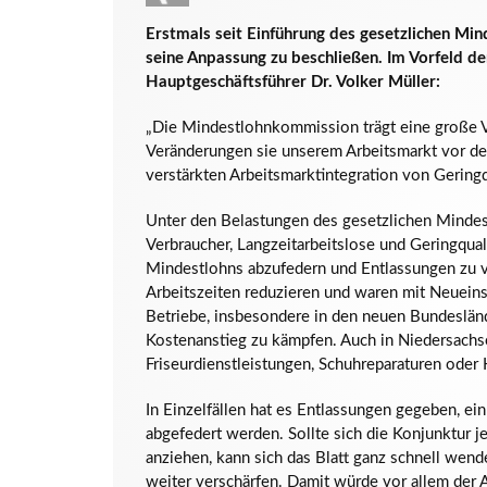
Erstmals seit Einführung des gesetzlichen Mi
seine Anpassung zu beschließen. Im Vorfeld d
Hauptgeschäftsführer Dr. Volker Müller:
„Die Mindestlohnkommission trägt eine große 
Veränderungen sie unserem Arbeitsmarkt vor d
verstärkten Arbeitsmarktintegration von Geringq
Unter den Belastungen des gesetzlichen Minde
Verbraucher, Langzeitarbeitslose und Geringqual
Mindestlohns abzufedern und Entlassungen zu v
Arbeitszeiten reduzieren und waren mit Neueins
Betriebe, insbesondere in den neuen Bundesländ
Kostenanstieg zu kämpfen. Auch in Niedersachsen
Friseurdienstleistungen, Schuhreparaturen oder 
In Einzelfällen hat es Entlassungen gegeben, ei
abgefedert werden. Sollte sich die Konjunktur 
anziehen, kann sich das Blatt ganz schnell wen
weiter verschärfen. Damit würde vor allem der A