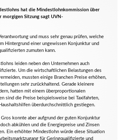
ndestlohns hat die Mindestlohnkommission über
er morgigen Sitzung sagt UVN-
Verantwortung und muss sehr genau prüfen, welche
em Hintergrund einer ungewissen Konjunktur und
ualifizierten zumuten kann.
stlohns leiden neben den Unternehmen auch
ifizierte. Um die wirtschaftlichen Belastungen des
ermeiden, mussten einige Branchen Preise erhöhen,
tellungen sehr zurückhaltend. Gerade kleinere
ern, hatten mit einem überproportionalen
 sind die Preise beispielsweise bei Taxifahrten,
Haushaltshilfen überdurchschnittlich gestiegen.
n Gros konnte aber aufgrund der guten Konjunktur
jedoch abkühlen und die Energiepreise und Zinsen
den. Ein erhöhter Mindestlohn würde diese Situation
rbeitsmarktzugang für Geringqualifizierte und