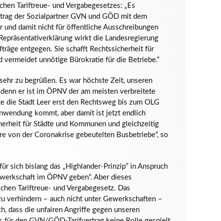
chen Tariftreue- und Vergabegesetzes: „Es
vertrag der Sozialpartner GVN und GÖD mit dem
r und damit nicht für öffentliche Ausschreibungen
Repräsentativerklärung wirkt die Landesregierung
räge entgegen. Sie schafft Rechtssicherheit für
 vermeidet unnötige Bürokratie für die Betriebe.“
sehr zu begrüßen. Es war höchste Zeit, unseren
 denn er ist im ÖPNV der am meisten verbreitete
ste die Stadt Leer erst den Rechtsweg bis zum OLG
 Anwendung kommt, aber damit ist jetzt endlich
cherheit für Städte und Kommunen und gleichzeitig
re von der Coronakrise gebeutelten Busbetriebe“, so
ür sich bislang das „Highlander-Prinzip“ in Anspruch
ewerkschaft im ÖPNV geben“. Aber dieses
schen Tariftreue- und Vergabegesetz. Das
zu verhindern – auch nicht unter Gewerkschaften –
h, dass die unfairen Angriffe gegen unseren
rs für den GVN/GÖD-Tarifvertrag keine Rolle gespielt