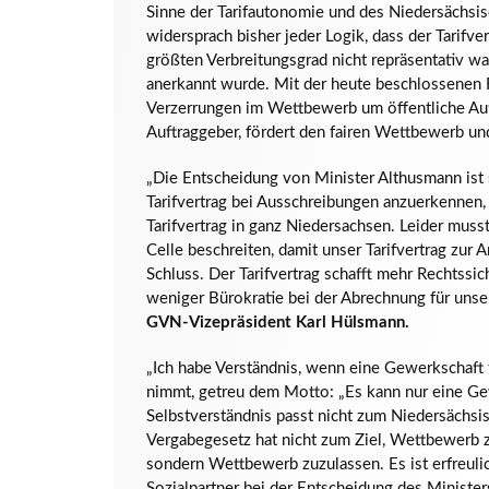
Sinne der Tarifautonomie und des Niedersächsis
widersprach bisher jeder Logik, dass der Tarif
größten Verbreitungsgrad nicht repräsentativ wa
anerkannt wurde. Mit der heute beschlossenen 
Verzerrungen im Wettbewerb um öffentliche Auft
Auftraggeber, fördert den fairen Wettbewerb und
„Die Entscheidung von Minister Althusmann ist 
Tarifvertrag bei Ausschreibungen anzuerkennen,
Tarifvertrag in ganz Niedersachsen. Leider mus
Celle beschreiten, damit unser Tarifvertrag zur
Schluss. Der Tarifvertrag schafft mehr Rechtssi
weniger Bürokratie bei der Abrechnung für unse
GVN-Vizepräsident Karl Hülsmann.
„Ich habe Verständnis, wenn eine Gewerkschaft f
nimmt, getreu dem Motto: „Es kann nur eine G
Selbstverständnis passt nicht zum Niedersächsi
Vergabegesetz hat nicht zum Ziel, Wettbewerb 
sondern Wettbewerb zuzulassen. Es ist erfreulic
Sozialpartner bei der Entscheidung des Ministe