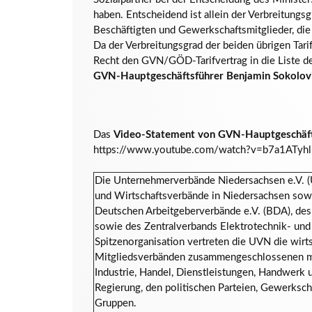
haben. Entscheidend ist allein der Verbreitungsgr
Beschäftigten und Gewerkschaftsmitglieder, die i
Da der Verbreitungsgrad der beiden übrigen Tarif
Recht den GVN/GÖD-Tarifvertrag in die Liste de
GVN-Hauptgeschäftsführer Benjamin Sokolov
Das
Video-Statement von GVN-Hauptgeschäft
https://www.youtube.com/watch?v=b7a1ATyhl
Die Unternehmerverbände Niedersachsen e.V. (U
und Wirtschaftsverbände in Niedersachsen sow
Deutschen Arbeitgeberverbände e.V. (BDA), des
sowie des Zentralverbands Elektrotechnik- und E
Spitzenorganisation vertreten die UVN die wirts
Mitgliedsverbänden zusammengeschlossenen m
Industrie, Handel, Dienstleistungen, Handwerk
Regierung, den politischen Parteien, Gewerksch
Gruppen.